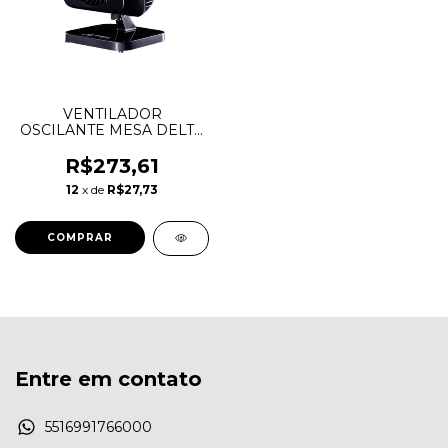
VENTILADOR
OSCILANTE MESA DELTA
TURBI MAX 127 V PRETO
R$273,61
12
x de
R$27,73
Entre em contato
5516991766000