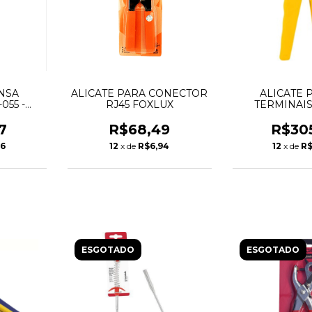
NSA
ALICATE PARA CONECTOR
ALICATE 
055 -
RJ45 FOXLUX
TERMINAIS 
VONDER
VON
7
R$68,49
R$30
86
12
x de
R$6,94
12
x de
R$
ESGOTADO
ESGOTADO