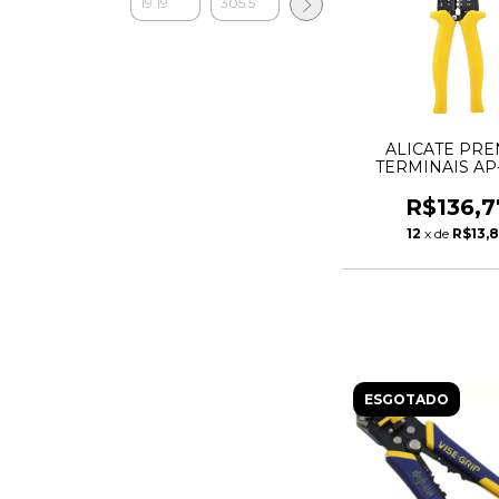
ALICATE PRE
TERMINAIS AP-
3686200400 - 
R$136,7
12
x de
R$13,
ESGOTADO