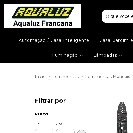
Automação / Casa Inteligente
Casa, Jardim 
Iluminação
Lâmpadas
Início
>
Ferramentas
>
Ferramentas Manuais
Filtrar por
Preço
De
Até