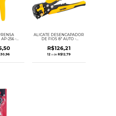
PRENSA
ALICATE DESENCAPADOR
AP-256 -
DE FIOS 8" AUTO -
DER
3686000008 - VONDER
5,50
R$126,21
30,96
12
x de
R$12,79