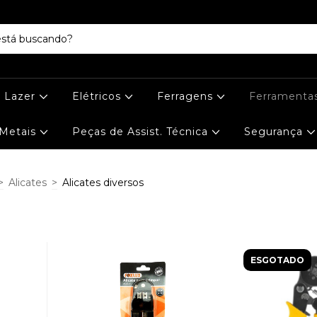
e Lazer
Elétricos
Ferragens
Ferramenta
Metais
Peças de Assist. Técnica
Segurança
>
Alicates
>
Alicates diversos
ESGOTADO