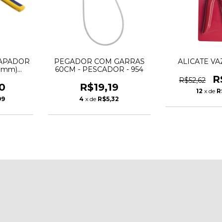
CAPADOR
PEGADOR COM GARRAS
ALICATE VA
03mm)
60CM - PESCADOR - 954
-GRIP
R
R$52,62
0
R$19,19
12
x de
R
99
4
x de
R$5,32