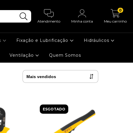
0
Atendimento
Minha conta
Meu carrinho
s
Fixação e Lubrificação
Hidráulicos
Ventilação
Quem Somos
ESGOTADO