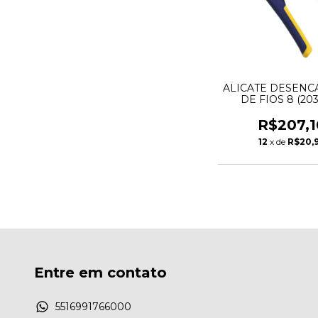
ALICATE DESEN
DE FIOS 8 (2
2078300 VISE
R$207,1
12
x de
R$20,
Entre em contato
5516991766000