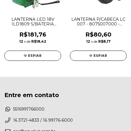
LANTERNA LED 18V
LANTERNA P/CABECA LC
ILD1809 S/BATERIA
007 - 8075007000 -
S/CARREGADOR - DWT
VONDER
R$181,76
R$80,60
12
x de
R$18,42
12
x de
R$8,17
ESPIAR
ESPIAR
Entre em contato
5516991766000
16 3721-4833 / 16 99176-6000