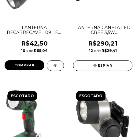
LANTERNA
LANTERNA CANETA LED
RECARREGAVEL 09 LED
CREE 3,5W
LRV225 VONDER
RECARREGAVEL LCR350
- VONDER
R$42,50
R$290,21
10
x de
R$5,04
12
x de
R$29,41
ESPIAR
ESGOTADO
ESGOTADO