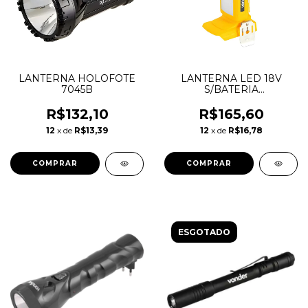
LANTERNA HOLOFOTE
LANTERNA LED 18V
7045B
S/BATERIA
S/CARREGADOR ILV1810
- VONDER
R$132,10
R$165,60
12
x de
R$13,39
12
x de
R$16,78
ESGOTADO