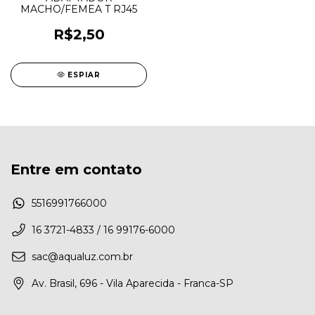
MACHO/FEMEA T RJ45
R$2,50
ESPIAR
Entre em contato
5516991766000
16 3721-4833 / 16 99176-6000
sac@aqualuz.com.br
Av. Brasil, 696 - Vila Aparecida - Franca-SP