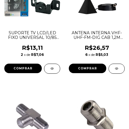
SUPORTE TV LCD/LED
ANTENA INTERNA VHF-
FIXO UNIVERSAL 10/85
UHF-FM-DIG CAB 1,2M
COMPACTO - PIX
JADE
R$13,11
R$26,57
2
x de
R$7,06
6
x de
R$5,03