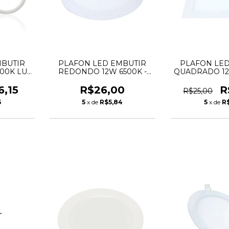
MBUTIR
PLAFON LED EMBUTIR
PLAFON LED
00K LUX
REDONDO 12W 6500K -
QUADRADO 12
A
AVANT
POW
6,15
R$26,00
R
R$25,00
5
5
x de
R$5,84
5
x de
R