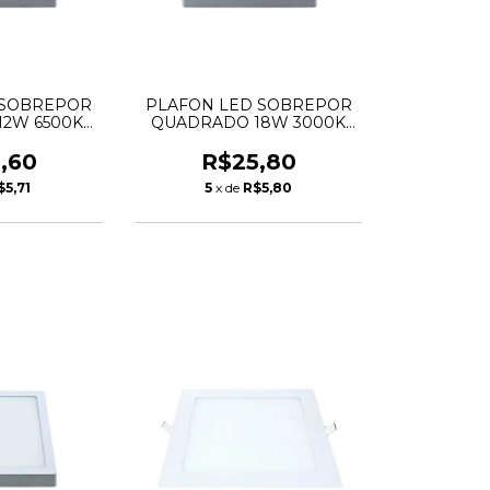
 SOBREPOR
PLAFON LED SOBREPOR
2W 6500K
QUADRADO 18W 3000K
CHIBRA
LYS TASCHIBRA
,60
R$25,80
$5,71
5
x de
R$5,80