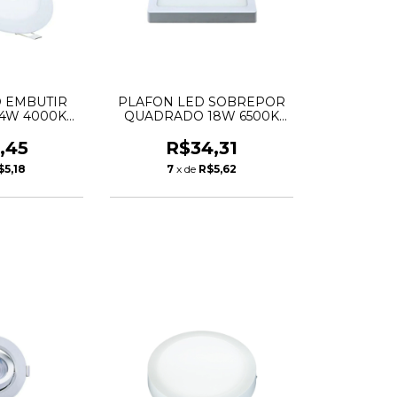
 EMBUTIR
PLAFON LED SOBREPOR
4W 4000K
QUADRADO 18W 6500K
CHIBRA
LYS TASCHIBRA
,45
R$34,31
$5,18
7
x de
R$5,62