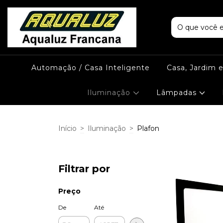
Automação / Casa Inteligente
Casa, Jardim 
Iluminação
Lâmpadas
Início
>
Iluminação
>
Plafon
Filtrar por
Preço
De
Até