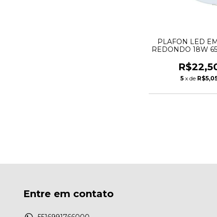
PLAFON LED E
REDONDO 18W 65
TASCHIBR
R$22,5
5
x de
R$5,0
Entre em contato
5516991766000