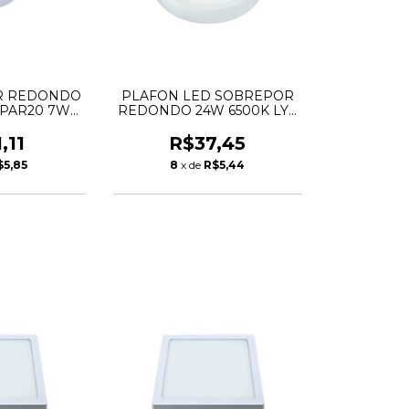
R REDONDO
PLAFON LED SOBREPOR
 PAR20 7W
REDONDO 24W 6500K LYS
ASCHIBRA
TASCHIBRA
,11
R$37,45
$5,85
8
x de
R$5,44