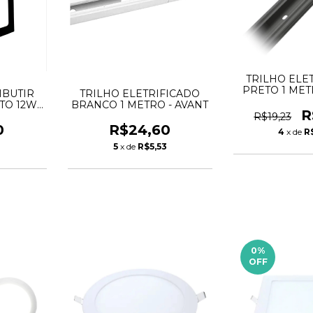
TRILHO ELE
PRETO 1 MET
MBUTIR
TRILHO ELETRIFICADO
TO 12W
BRANCO 1 METRO - AVANT
R
NTI
R$19,23
0
R$24,60
4
x de
R
1
5
x de
R$5,53
0
%
OFF