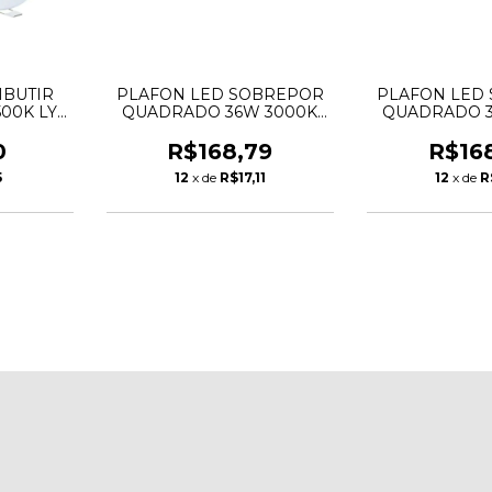
MBUTIR
PLAFON LED SOBREPOR
PLAFON LED
00K LYS
QUADRADO 36W 3000K
QUADRADO 3
A
LYS TASCHIBRA
LYS TAS
0
R$168,79
R$16
5
12
x de
R$17,11
12
x de
R