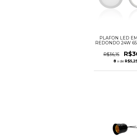
PLAFON LED E
REDONDO 24W 65
TASCHIBR
R$3
R$36,15
8
x de
R$5,2