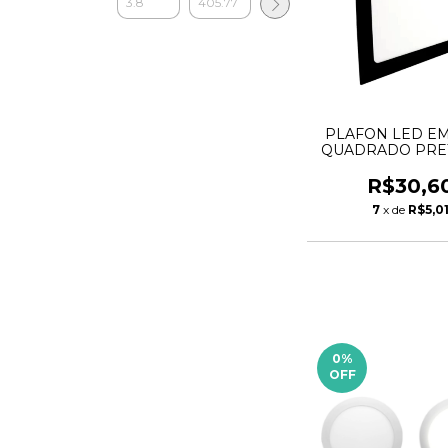
PLAFON LED E
QUADRADO PRE
6500K LUMA
R$30,6
7
x de
R$5,0
0
%
OFF