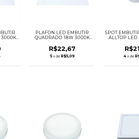
MBUTIR
PLAFON LED EMBUTIR
SPOT EMBUTI
 3000K
QUADRADO 18W 3000K
ALLTOP LED
BRA
LYS TASCHIBRA
3000K - T
0
R$22,67
R$21
6
5
x de
R$5,09
4
x de
R