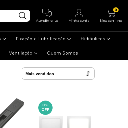
0
Atendimento
Minha conta
Meu carrinho
s
Fixação e Lubrificação
Hidráulicos
Ventilação
Quem Somos
0
%
OFF