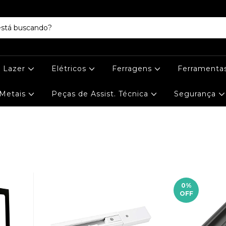
e Lazer
Elétricos
Ferragens
Ferramenta
Metais
Peças de Assist. Técnica
Segurança
0
%
OFF