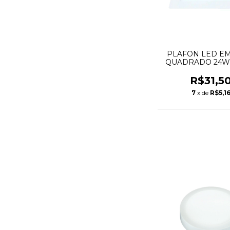
PLAFON LED E
QUADRADO 24W
LYS TASCHI
R$31,5
7
x de
R$5,1