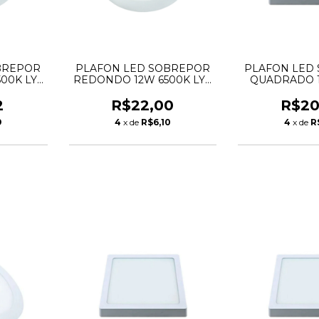
BREPOR
PLAFON LED SOBREPOR
PLAFON LED
00K LYS
REDONDO 12W 6500K LYS
QUADRADO 1
A
TASCHIBRA
LYS TAS
2
R$22,00
R$20
9
4
x de
R$6,10
4
x de
R