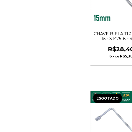
CHAVE BIELA TI
15 - ST47518 -
R$28,4
6
x de
R$5,3
ESGOTADO