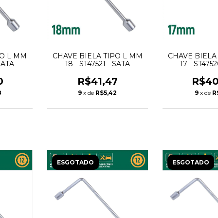
PO L MM
CHAVE BIELA TIPO L MM
CHAVE BIELA
 SATA
18 - ST47521 - SATA
17 - ST475
0
R$41,47
R$40
8
9
x de
R$5,42
9
x de
R
ESGOTADO
ESGOTADO