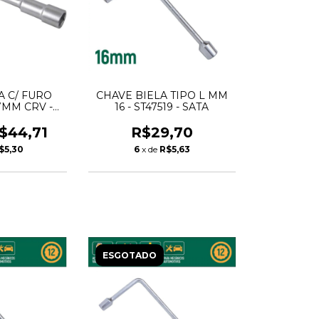
A C/ FURO
CHAVE BIELA TIPO L MM
7MM CRV -
16 - ST47519 - SATA
DER
$44,71
R$29,70
$5,30
6
x de
R$5,63
ESGOTADO