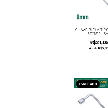
CHAVE BIELA TIP
- ST47512 - S
R$21,0
4
x de
R$5,8
ESGOTADO