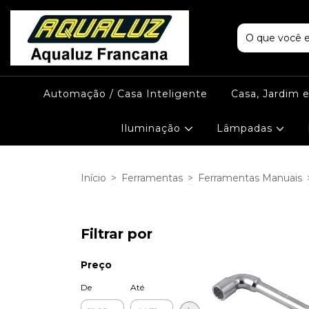
Automação / Casa Inteligente
Casa, Jardim 
Iluminação
Lâmpadas
Início
>
Ferramentas
>
Ferramentas Manuais
Filtrar por
Preço
De
Até