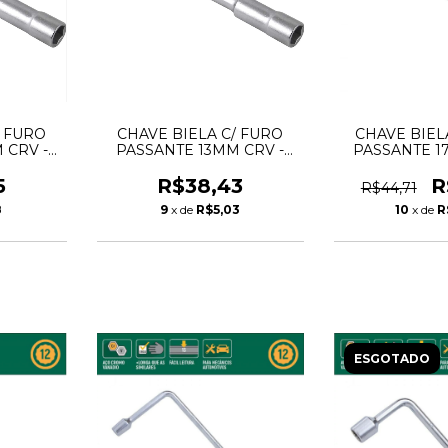
/ FURO
CHAVE BIELA C/ FURO
CHAVE BIEL
 CRV -
PASSANTE 13MM CRV -
PASSANTE 1
VONDER
VON
5
R$38,43
R
R$44,71
8
9
x de
R$5,03
10
x de
R
ESGOTADO