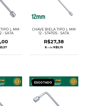
 TIPO L MM
CHAVE BIELA TIPO L MM
22 - SATA
12 - ST47515 - SATA
,00
R$27,38
$5,57
6
x de
R$5,19
ESGOTADO