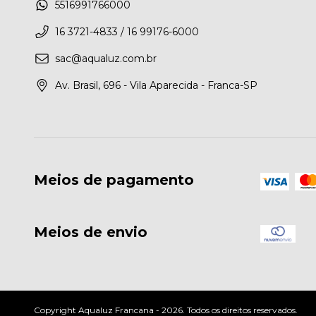
5516991766000
16 3721-4833 / 16 99176-6000
sac@aqualuz.com.br
Av. Brasil, 696 - Vila Aparecida - Franca-SP
Meios de pagamento
Meios de envio
Copyright Aqualuz Francana - 2026. Todos os direitos reservados.