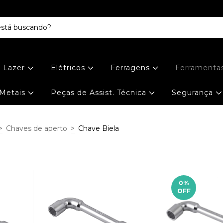
e Lazer
Elétricos
Ferragens
Ferramenta
Metais
Peças de Assist. Técnica
Segurança
>
Chaves de aperto
>
Chave Biela
0
%
OFF