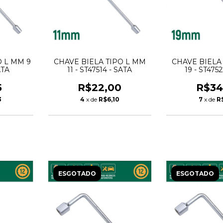
O L MM 9
CHAVE BIELA TIPO L MM
CHAVE BIELA
ATA
11 - ST47514 - SATA
19 - ST475
5
R$22,00
R$34
3
4
x de
R$6,10
7
x de
R
ESGOTADO
ESGOTADO