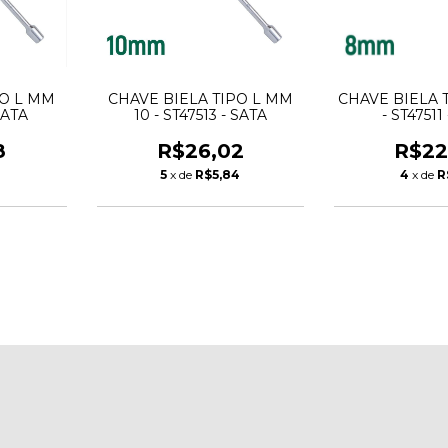
PO L MM
CHAVE BIELA TIPO L MM
CHAVE BIELA 
 SATA
10 - ST47513 - SATA
- ST47511
8
R$26,02
R$22
1
5
x de
R$5,84
4
x de
R