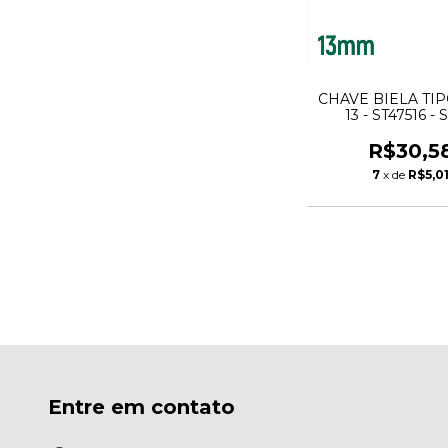
CHAVE BIELA TI
13 - ST47516 -
R$30,5
7
x de
R$5,0
Entre em contato