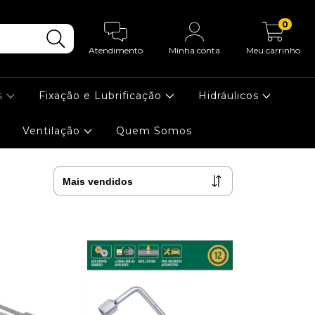
0
Atendimento
Minha conta
Meu carrinho
s
Fixação e Lubrificação
Hidráulicos
Ventilação
Quem Somos