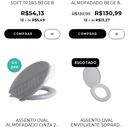
SOFT TPJ/AS BEGE 8
ALMOFADADO BEGE 8 -
ASTRA
R$54,13
R$130,99
R$130,99
12
x de
R$5,49
12
x de
R$13,27
0
%
ESGOTADO
OFF
ASSENTO OVAL
ASSENTO OVAL
ALMOFADADO CINZA 2 -
ENVOLVENTE SOPRADO