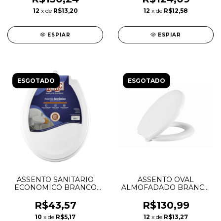
12
x de
R$13,20
12
x de
R$12,58
ESPIAR
ESPIAR
ESGOTADO
ESGOTADO
ASSENTO SANITARIO
ASSENTO OVAL
ECONOMICO BRANCO
ALMOFADADO BRANCO
HERC
- ASTRA
R$43,57
R$130,99
10
x de
R$5,17
12
x de
R$13,27