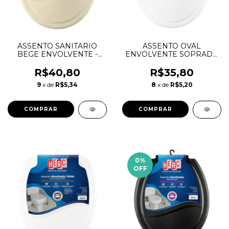
ASSENTO SANITARIO
ASSENTO OVAL
BEGE ENVOLVENTE -
ENVOLVENTE SOPRADO
HERC
BRANCO - HERC
R$40,80
R$35,80
9
x de
R$5,34
8
x de
R$5,20
0
%
OFF