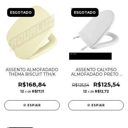
ESGOTADO
ESGOTADO
ASSENTO ALMOFADADO
ASSENTO CALYPSO
THEMA BISCUIT TTH/K
ALMOFADADO PRETO -
ASTRA
R$168,84
R$125,54
R$125,54
12
x de
R$17,11
12
x de
R$12,72
ESPIAR
ESPIAR