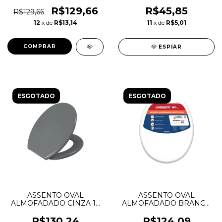
ASTRA
SOFT CINZA 2 - ASTRA
R$129,66
R$45,85
R$129,66
12
x de
R$13,14
11
x de
R$5,01
ESPIAR
ESGOTADO
ESGOTADO
ASSENTO OVAL
ASSENTO OVAL
ALMOFADADO CINZA 1 -
ALMOFADADO BRANCO
ASTRA
LORENZETI
R$130,24
R$124,09