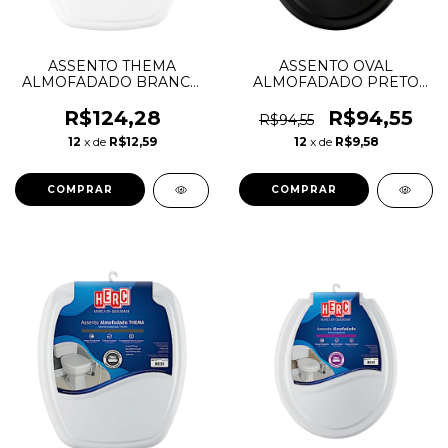
ASSENTO THEMA
ASSENTO OVAL
ALMOFADADO BRANCO
ALMOFADADO PRETO
- HERC
PRIME - HERC
R$124,28
R$94,55
R$94,55
12
x de
R$12,59
12
x de
R$9,58