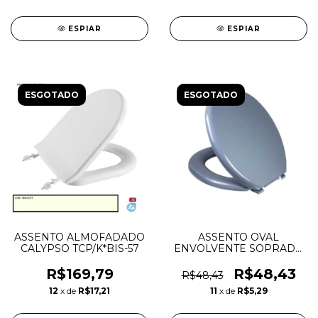
ESPIAR
ESPIAR
ESGOTADO
ESGOTADO
ASSENTO ALMOFADADO
ASSENTO OVAL
CALYPSO TCP/K*BIS-57
ENVOLVENTE SOPRADO
SOFT CINZA - ASTRA
R$169,79
R$48,43
R$48,43
12
x de
R$17,21
11
x de
R$5,29