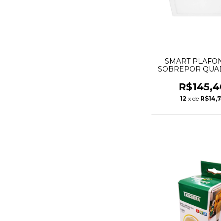
SMART PLAFO
SOBREPOR QU
18W 2700-65
TASCHIBR
R$145,4
12
x de
R$14,