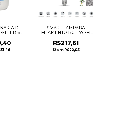
NARIA DE
SMART LAMPADA
-FI LED 6W
FILAMENTO RGB WI-FI
SCHIBRA
LED 6W - G-95 -
TASCHIBRA
0,40
R$217,61
31,46
12
x de
R$22,05