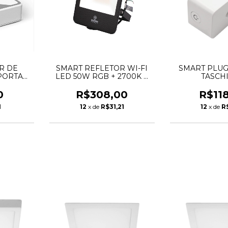
R DE
SMART REFLETOR WI-FI
SMART PLUG 
PORTA
LED 50W RGB + 2700K A
TASCH
0 -
6500K - TASCHIBRA
A
0
R$308,00
R$11
1
12
x de
R$31,21
12
x de
R