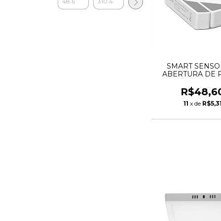
SMART SENSO
ABERTURA DE 
WIFI - TSA-10
TASCHIBR
R$48,6
11
x de
R$5,3