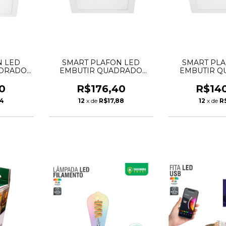
N LED
SMART PLAFON LED
SMART PLA
ADRADO
EMBUTIR QUADRADO
EMBUTIR Q
00K
24W 2700 A 6500K
18W 2700K 
A
TASCHIBRA
TASCH
0
R$176,40
R$14
74
12
x de
R$17,88
12
x de
R