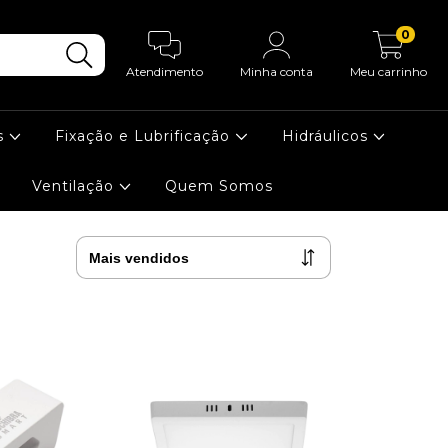
0
Atendimento
Minha conta
Meu carrinho
s
Fixação e Lubrificação
Hidráulicos
Ventilação
Quem Somos