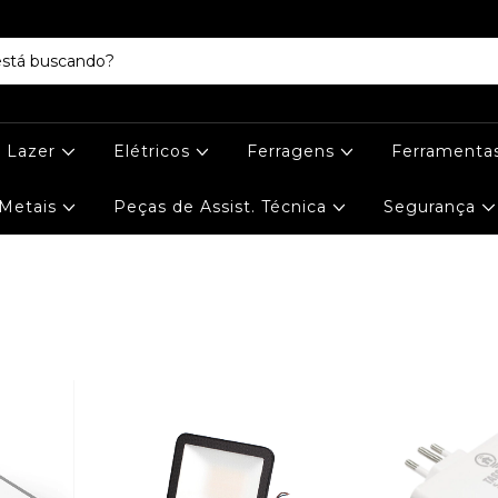
e Lazer
Elétricos
Ferragens
Ferramenta
Metais
Peças de Assist. Técnica
Segurança