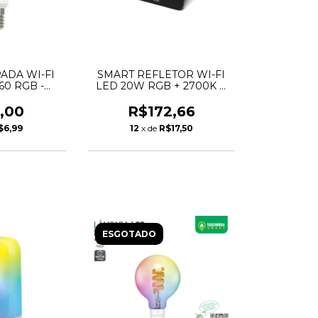
ADA WI-FI
SMART REFLETOR WI-FI
60 RGB -
LED 20W RGB + 2700K A
IBRA
6500K - TASCHIBRA
,00
R$172,66
$6,99
12
x de
R$17,50
ESGOTADO