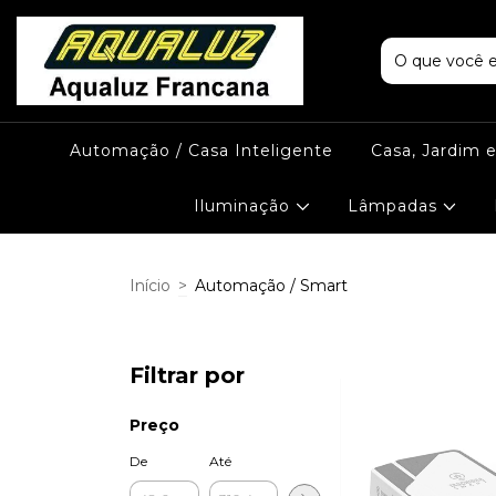
Automação / Casa Inteligente
Casa, Jardim 
Iluminação
Lâmpadas
Início
>
Automação / Smart
Filtrar por
Preço
De
Até