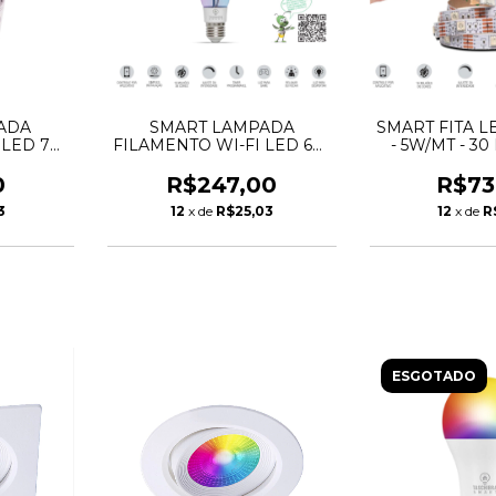
ADA
SMART LAMPADA
SMART FITA L
 LED 7W
FILAMENTO WI-FI LED 6W
- 5W/MT - 30
SCHIBRA
ST-64 RGB - TASCHIBRA
2MT TAS
0
R$247,00
R$73
3
12
x de
R$25,03
12
x de
R
ESGOTADO