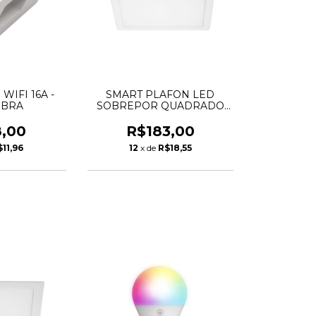
WIFI 16A -
SMART PLAFON LED
IBRA
SOBREPOR QUADRADO
24W 2700-6500K
TASCHIBRA
8,00
R$183,00
$11,96
12
x de
R$18,55