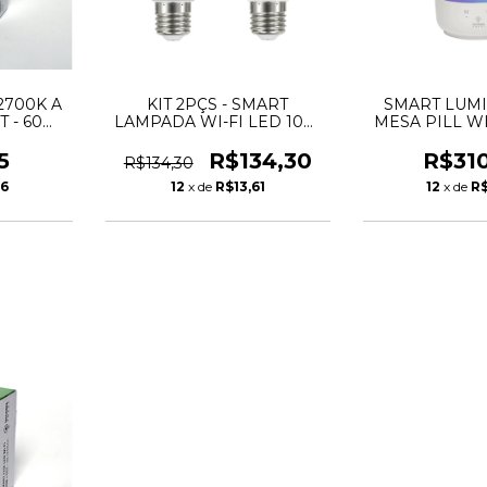
2700K A
KIT 2PÇS - SMART
SMART LUMI
T - 60
LAMPADA WI-FI LED 10W
MESA PILL WI
IP20 -
A60 RGB - TASCHIBRA
RGB - TA
A
5
R$134,30
R$31
R$134,30
26
12
x de
R$13,61
12
x de
R$