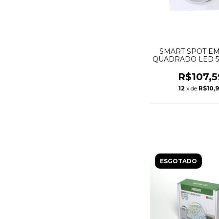
SMART SPOT E
QUADRADO LED 5
+ BQ/BF - TAS
R$107,5
12
x de
R$10,
ESGOTADO