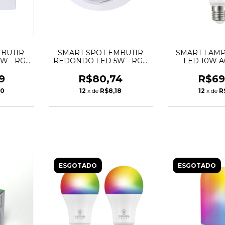
MBUTIR
SMART SPOT EMBUTIR
SMART LAMP
W - RGB
REDONDO LED 5W - RGB
LED 10W A
CHIBRA
+ BQ/BF - TASCHIBRA
TASCH
9
R$80,74
R$69
90
12
x de
R$8,18
12
x de
R
ESGOTADO
ESGOTADO