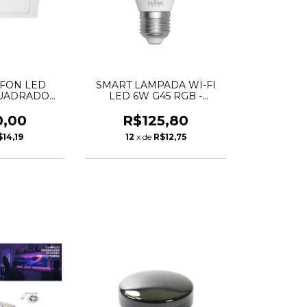
FON LED
SMART LAMPADA WI-FI
UADRADO
LED 6W G45 RGB -
A 6500K -
TASCHIBRA
IBRA
0,00
R$125,80
$14,19
12
x de
R$12,75