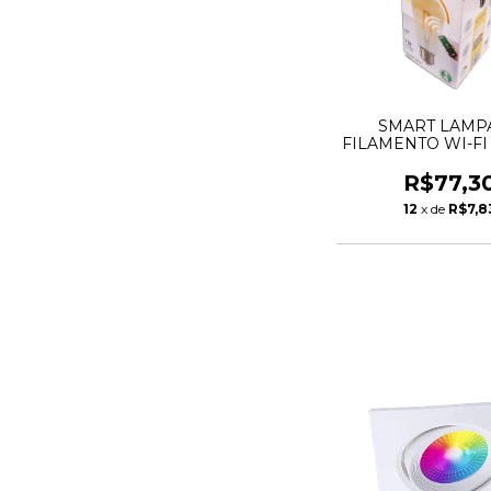
SMART LAMP
FILAMENTO WI-FI
ST-64 - 2200K TA
R$77,3
12
x de
R$7,8