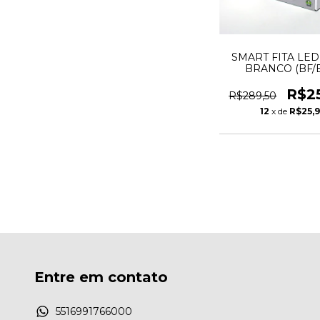
SMART FITA LED
BRANCO (BF/B
4,8W/MT 5MT TA
R$2
R$289,50
12
x de
R$25,
Entre em contato
5516991766000