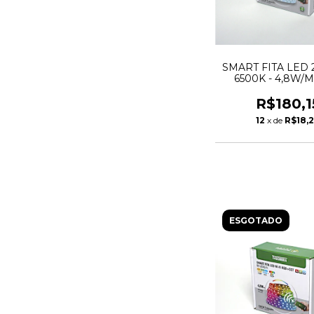
SMART FITA LED 
6500K - 4,8W/M
LEDS/MT - 5MT 
TASCHIBR
R$180,1
12
x de
R$18,
ESGOTADO