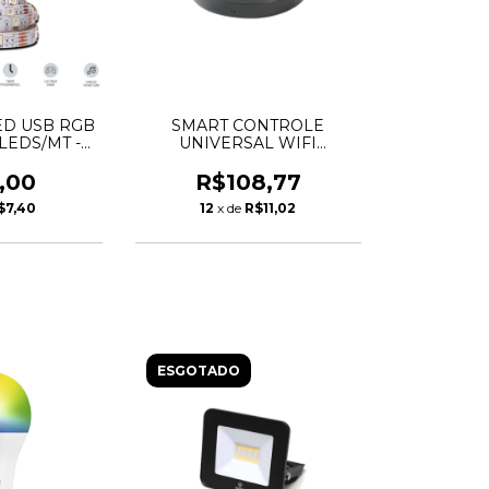
ED USB RGB
SMART CONTROLE
 LEDS/MT -
UNIVERSAL WIFI
CHIBRA
COMPATIVEL ALEXA -
TASCHIBRA
,00
R$108,77
$7,40
12
x de
R$11,02
ESGOTADO