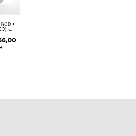
 RGB +
Q) -
SCHIBRA
56,00
94