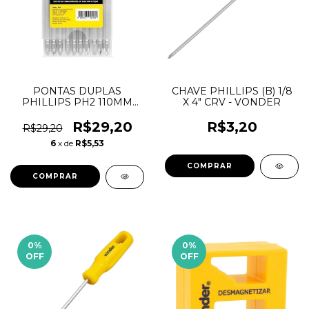
PONTAS DUPLAS
CHAVE PHILLIPS (B) 1/8
PHILLIPS PH2 110MM
X 4" CRV - VONDER
JOG C/10PCS - EDA
R$29,20
R$3,20
R$29,20
6
x de
R$5,53
0
%
0
%
OFF
OFF