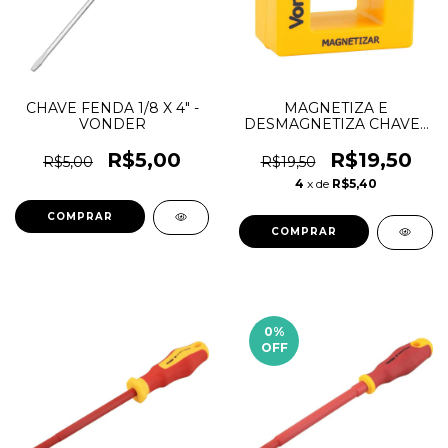
CHAVE FENDA 1/8 X 4" -
MAGNETIZA E
VONDER
DESMAGNETIZA CHAVES
DE FENDA E PHILLIPS -
VONDER
R$5,00
R$19,50
R$5,00
R$19,50
4
x de
R$5,40
0
%
OFF