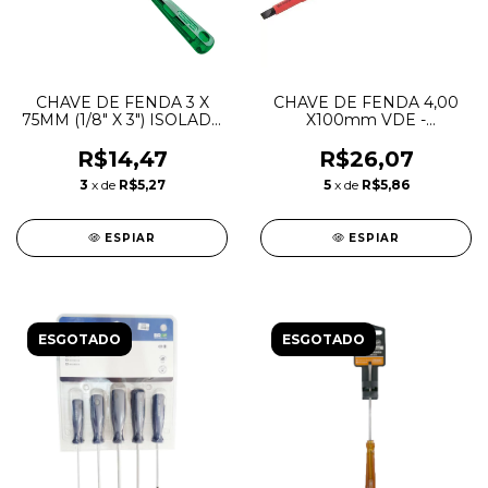
CHAVE DE FENDA 3 X
CHAVE DE FENDA 4,00
75MM (1/8" X 3") ISOLADA
X100mm VDE -
- TRAMONTINA
3554004100 - VONDER
R$14,47
R$26,07
3
x de
R$5,27
5
x de
R$5,86
ESPIAR
ESPIAR
ESGOTADO
ESGOTADO