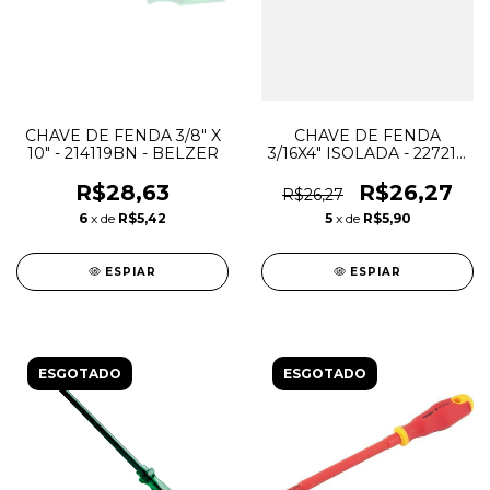
CHAVE DE FENDA 3/8" X
CHAVE DE FENDA
10" - 214119BN - BELZER
3/16X4" ISOLADA - 227210
- BELZER
R$28,63
R$26,27
R$26,27
6
x de
R$5,42
5
x de
R$5,90
ESPIAR
ESPIAR
ESGOTADO
ESGOTADO