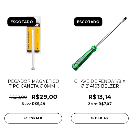
ESGOTADO
ESGOTADO
PEGADOR MAGNETICO
CHAVE DE FENDA 1/8 X
TIPO CANETA 610MM -
6" 214103 BELZER
VONDER
R$29,00
R$13,14
R$29,00
6
x de
R$5,49
2
x de
R$7,07
ESPIAR
ESPIAR