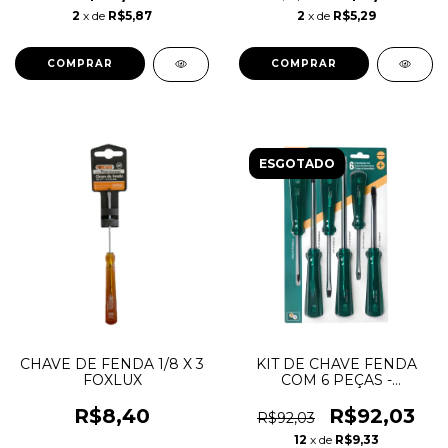
2
x de
R$5,87
2
x de
R$5,29
ESGOTADO
CHAVE DE FENDA 1/8 X 3
KIT DE CHAVE FENDA
FOXLUX
COM 6 PEÇAS -
ST08044L - BELZER
(ANTIGO 232102BN)
R$8,40
R$92,03
R$92,03
12
x de
R$9,33