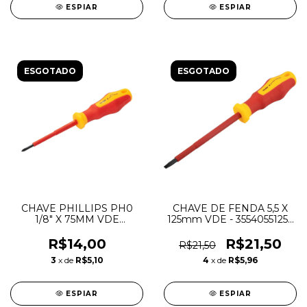
ESPIAR
ESPIAR
ESGOTADO
ESGOTADO
CHAVE PHILLIPS PH0
CHAVE DE FENDA 5,5 X
1/8" X 75MM VDE
125mm VDE - 3554055125 -
VONDER
VONDER
R$14,00
R$21,50
R$21,50
3
x de
R$5,10
4
x de
R$5,96
ESPIAR
ESPIAR