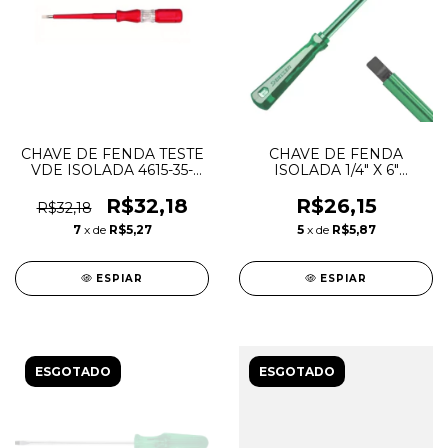
CHAVE DE FENDA TESTE
CHAVE DE FENDA
VDE ISOLADA 4615-35-
ISOLADA 1/4" X 6"
091872 - GEDORE
ISOLADA - 227217 -
BELZER
R$32,18
R$26,15
R$32,18
7
x de
R$5,27
5
x de
R$5,87
ESPIAR
ESPIAR
ESGOTADO
ESGOTADO