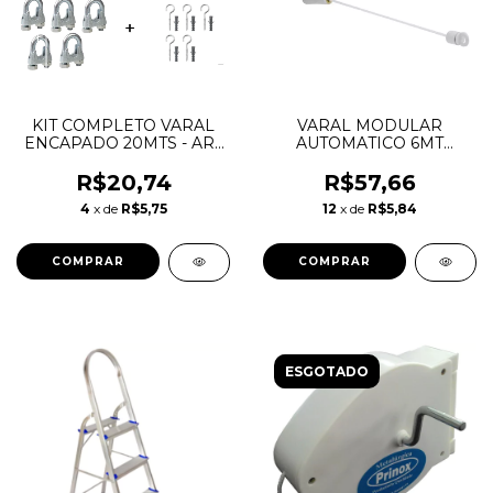
KIT COMPLETO VARAL
VARAL MODULAR
ENCAPADO 20MTS - ART
AUTOMATICO 6MT
VARAL
STEND MAX
R$20,74
R$57,66
4
x de
R$5,75
12
x de
R$5,84
ESGOTADO