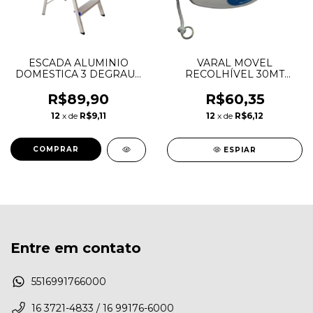
ESCADA ALUMINIO
VARAL MOVEL
DOMESTICA 3 DEGRAUS
RECOLHÍVEL 30MT
REAL
PRINOX
R$89,90
R$60,35
12
x de
R$9,11
12
x de
R$6,12
ESPIAR
Entre em contato
5516991766000
16 3721-4833 / 16 99176-6000