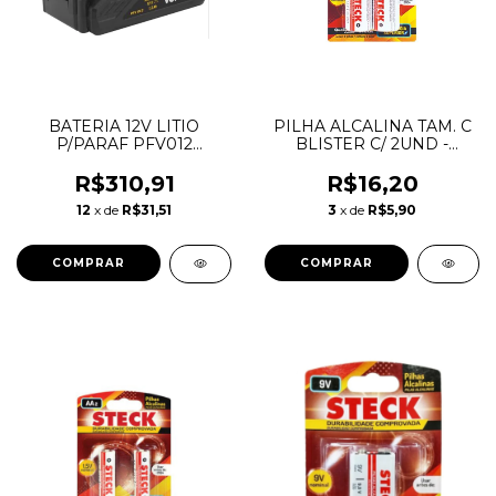
BATERIA 12V LITIO
PILHA ALCALINA TAM. C
P/PARAF PFV012
BLISTER C/ 2UND -
VONDER
STECK
R$310,91
R$16,20
12
x de
R$31,51
3
x de
R$5,90