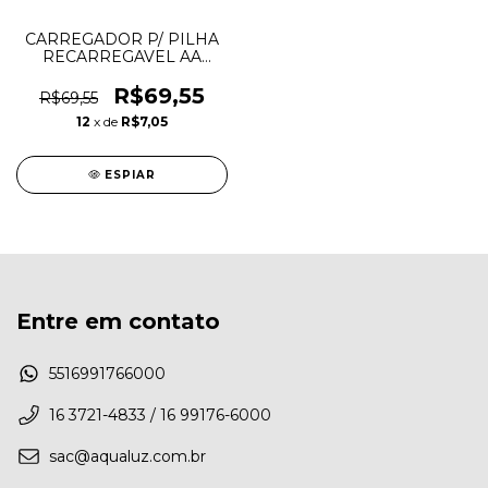
CARREGADOR P/ PILHA
RECARREGAVEL AA
1000MAH C/ 2PÇ SONY
R$69,55
R$69,55
12
x de
R$7,05
ESPIAR
Entre em contato
5516991766000
16 3721-4833 / 16 99176-6000
sac@aqualuz.com.br