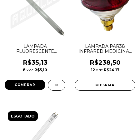
LAMPADA
LAMPADA PAR38
FLUORESCENTE
INFRARED MEDICINAL
TUBOLAR 8W T5
150W 127V - PHILIPS
GERMICIDA
R$35,13
R$238,50
8
x de
R$5,10
12
x de
R$24,17
ESPIAR
ESGOTADO