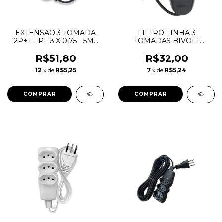
EXTENSAO 3 TOMADA
FILTRO LINHA 3
2P+T - PL 3 X 0,75 - 5MT
TOMADAS BIVOLT
PRETO - MEGATRON
PRETO - MEGATRON
R$51,80
R$32,00
12
x de
R$5,25
7
x de
R$5,24