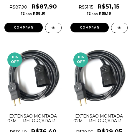
2X2,5MM 20A 127V / 220V
2X2,5MM 20A 127V / 220V
R$87,90
R$51,15
R$87,90
R$51,15
12
x de
R$8,91
12
x de
R$5,18
0
%
0
%
OFF
OFF
EXTENSÃO MONTADA
EXTENSÃO MONTADA
03MT - REFORÇADA PP
02MT - REFORÇADA PP
2X2,5MM 20A 127V / 220V
2X2,5MM 20A 127V / 220V
R$36,40
R$29,05