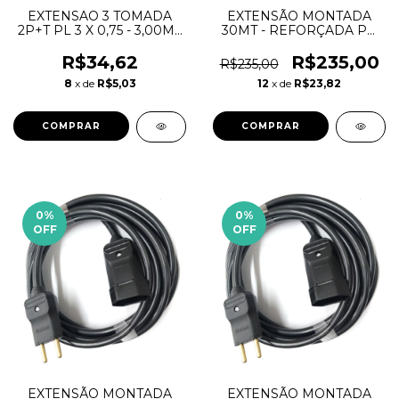
EXTENSAO 3 TOMADA
EXTENSÃO MONTADA
2P+T PL 3 X 0,75 - 3,00MT
30MT - REFORÇADA PP
BRANCA-MEGATRON
2X2,5MM 20A 127V / 220V
R$34,62
R$235,00
R$235,00
8
x de
R$5,03
12
x de
R$23,82
0
%
0
%
OFF
OFF
EXTENSÃO MONTADA
EXTENSÃO MONTADA