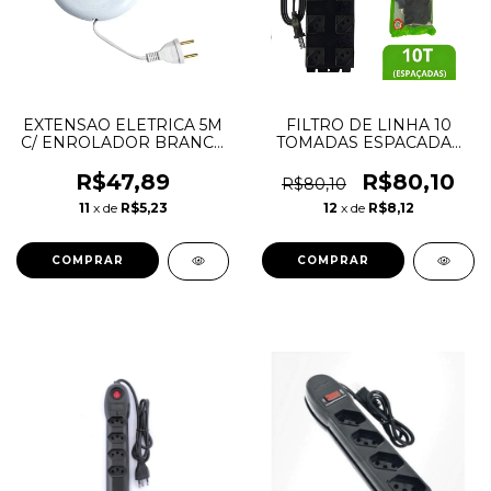
EXTENSAO ELETRICA 5M
FILTRO DE LINHA 10
C/ ENROLADOR BRANCA
TOMADAS ESPACADAS
ILUMI
PRETO METAL - FIOLUX
R$47,89
R$80,10
R$80,10
11
x de
R$5,23
12
x de
R$8,12