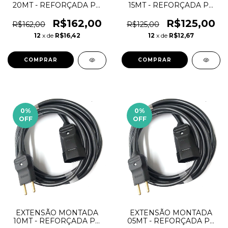
20MT - REFORÇADA PP
15MT - REFORÇADA PP
2X2,5MM 20A 127V / 220V
2X2,5MM 20A 127V / 220V
R$162,00
R$125,00
R$162,00
R$125,00
12
x de
R$16,42
12
x de
R$12,67
0
%
0
%
OFF
OFF
EXTENSÃO MONTADA
EXTENSÃO MONTADA
10MT - REFORÇADA PP
05MT - REFORÇADA PP