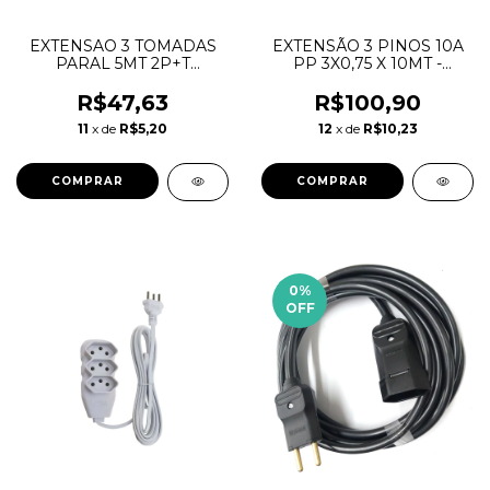
EXTENSAO 3 TOMADAS
EXTENSÃO 3 PINOS 10A
PARAL 5MT 2P+T
PP 3X0,75 X 10MT -
10A/250V BRANCA -
MEGATRON
MEGATRON
R$47,63
R$100,90
11
x de
R$5,20
12
x de
R$10,23
0
%
OFF