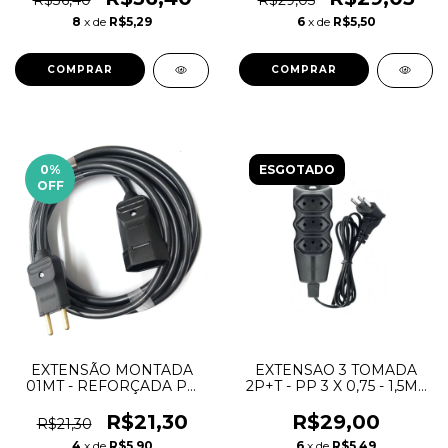
R$36,40
R$29,05
8
x de
R$5,29
6
x de
R$5,50
0
%
ESGOTADO
OFF
EXTENSÃO MONTADA
EXTENSAO 3 TOMADA
01MT - REFORÇADA PP
2P+T - PP 3 X 0,75 - 1,5MT
2X2,5MM 20A 127V / 220V
PRETO - MEGATRON
R$21,30
R$29,00
R$21,30
4
x de
R$5,90
6
x de
R$5,49