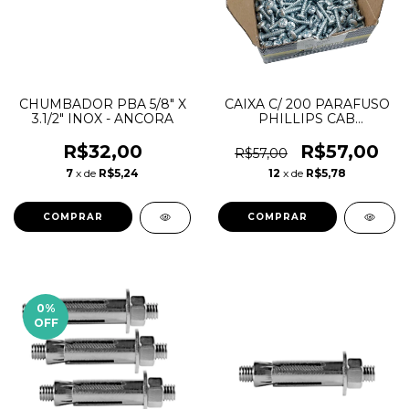
CHUMBADOR PBA 5/8" X
CAIXA C/ 200 PARAFUSO
3.1/2" INOX - ANCORA
PHILLIPS CAB
ABAULADA 5,5 X 25
ZINCADO
R$32,00
R$57,00
R$57,00
7
x de
R$5,24
12
x de
R$5,78
0
%
OFF