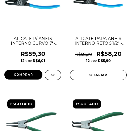
ALICATE P/ ANEIS
ALICATE PARA ANEIS
INTERNO CURVO 7"-
INTERNO RETO 5.1/2" -
8000-J21 029280 -
8000J-O - GEDORE
GEDORE
R$59,30
R$58,20
R$58,20
12
x de
R$6,01
12
x de
R$5,90
ESPIAR
ESGOTADO
ESGOTADO