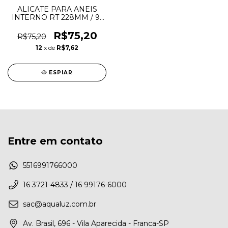
ALICATE PARA ANEIS
INTERNO RT 228MM / 9"
- VONDER
R$75,20
R$75,20
12
x de
R$7,62
ESPIAR
Entre em contato
5516991766000
16 3721-4833 / 16 99176-6000
sac@aqualuz.com.br
Av. Brasil, 696 - Vila Aparecida - Franca-SP