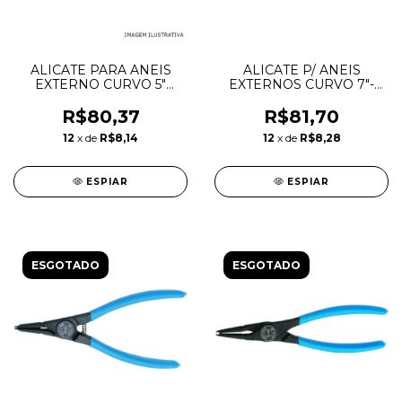
ALICATE PARA ANEIS
ALICATE P/ ANEIS
EXTERNO CURVO 5"
EXTERNOS CURVO 7"-
GEDORE 029220
8000-A21 029260 -
GEDORE
R$80,37
R$81,70
12
x de
R$8,14
12
x de
R$8,28
ESPIAR
ESPIAR
ESGOTADO
ESGOTADO