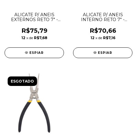
ALICATE P/ ANEIS
ALICATE P/ ANEIS
EXTERNOS RETO 7" -
INTERNO RETO 7" -
8000-A2 029250 -
8000-J2 029270 -
GEDORE
GEDORE
R$75,79
R$70,66
12
x de
R$7,68
12
x de
R$7,16
ESPIAR
ESPIAR
ESGOTADO